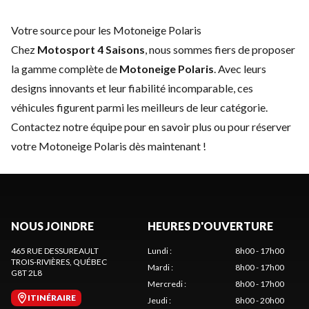
Votre source pour les Motoneige Polaris
Chez
Motosport 4 Saisons
, nous sommes fiers de proposer
la gamme complète de
Motoneige Polaris
. Avec leurs
designs innovants et leur fiabilité incomparable, ces
véhicules figurent parmi les meilleurs de leur catégorie.
Contactez notre équipe
pour en savoir plus ou pour réserver
votre Motoneige Polaris dès maintenant !
NOUS JOINDRE
HEURES D'OUVERTURE
465 RUE DESSUREAULT
Lundi
:
8h00 - 17h00
TROIS-RIVIÈRES
, QUÉBEC
Mardi
:
8h00 - 17h00
G8T 2L8
Mercredi
:
8h00 - 17h00
ITINÉRAIRE
Jeudi
:
8h00 - 20h00