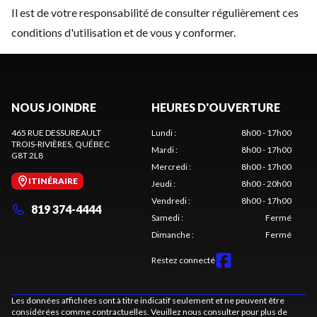
Il est de votre responsabilité de consulter régulièrement ces
conditions d'utilisation et de vous y conformer.
NOUS JOINDRE
HEURES D'OUVERTURE
465 RUE DESSUREAULT
Lundi
:
8h00 - 17h00
TROIS-RIVIÈRES
, QUÉBEC
Mardi
:
8h00 - 17h00
G8T 2L8
Mercredi
:
8h00 - 17h00
ITINÉRAIRE
Jeudi
:
8h00 - 20h00
Vendredi
:
8h00 - 17h00
819 374-4444
Samedi
:
Fermé
Dimanche
:
Fermé
Restez connecté
Les données affichées sont à titre indicatif seulement et ne peuvent être
considérées comme contractuelles. Veuillez nous consulter pour plus de