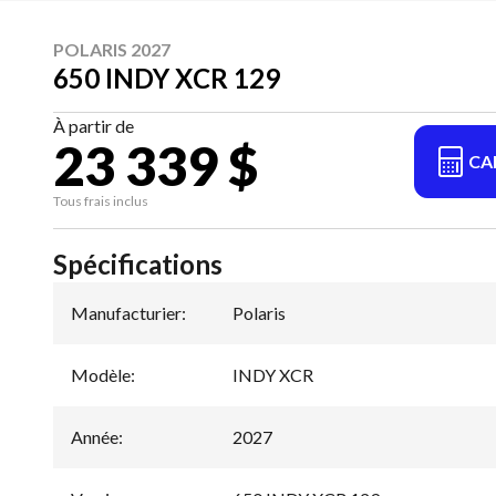
POLARIS 2027
650 INDY XCR 129
À partir de
23 339 $
CA
Tous frais inclus
Spécifications
Manufacturier
:
Polaris
Modèle
:
INDY XCR
Année
:
2027