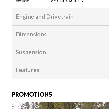
Version
:
650 INDY XCR 129
Engine and Drivetrain
Dimensions
Suspension
Features
PROMOTIONS