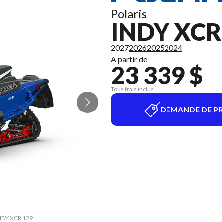
Polaris
INDY XCR
2027
2026
2025
2024
À partir de
23 339 $
Tous frais inclus
DEMANDE DE PR
INDY XCR 129
La version 