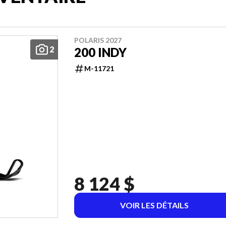
POLARIS 2027
2
200 INDY
M-11721
8 124 $
VOIR LES DÉTAILS