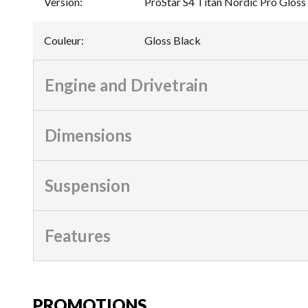
Version
:
ProStar S4 Titan Nordic Pro Gloss
Couleur
:
Gloss Black
Engine and Drivetrain
Dimensions
Suspension
Features
PROMOTIONS