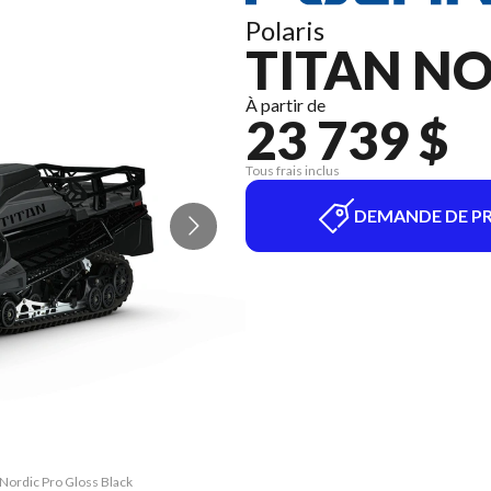
Polaris
TITAN NO
À partir de
23 739 $
Tous frais inclus
DEMANDE DE PR
 Nordic Pro Gloss Black
La version du modèle s