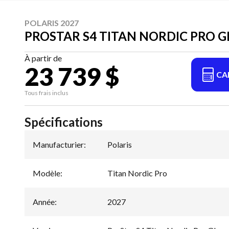
POLARIS 2027
PROSTAR S4 TITAN NORDIC PRO G
À partir de
23 739 $
CA
Tous frais inclus
Spécifications
Manufacturier
:
Polaris
Modèle
:
Titan Nordic Pro
Année
:
2027