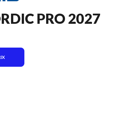
RDIC PRO 2027
IX
ur l'image est le ProStar S4 Titan Nordic Pro Gloss Black