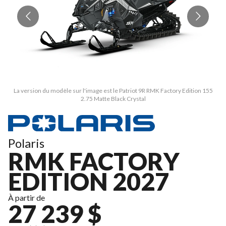
La version du modèle sur l'image est le Patriot 9R RMK Factory Edition 155
L
2.75 Matte Black Crystal
Polaris
RMK FACTORY
EDITION 2027
À partir de
27 239 $