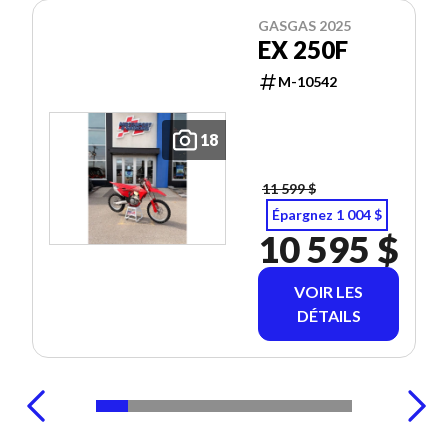
GASGAS 2025
EX 250F
M-10542
18
11 599 $
Épargnez 1 004 $
10 595 $
VOIR LES
DÉTAILS