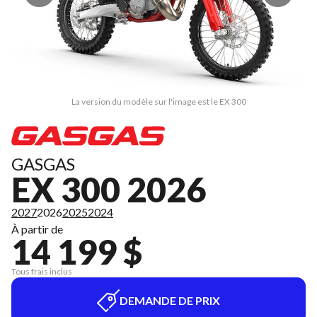
La version du modèle sur l'image est le EX 300
GASGAS
EX 300 2026
2027
2026
2025
2024
À partir de
14 199 $
Tous frais inclus
DEMANDE DE PRIX