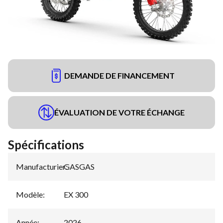
DEMANDE DE FINANCEMENT
ÉVALUATION DE VOTRE ÉCHANGE
Spécifications
Manufacturier
GASGAS
:
Modèle
:
EX 300
Année
:
2026