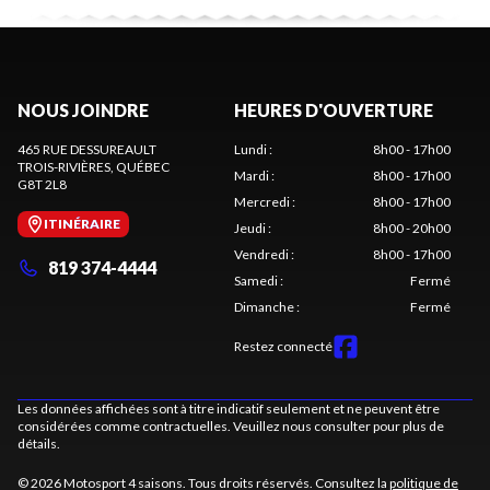
NOUS JOINDRE
HEURES D'OUVERTURE
465 RUE DESSUREAULT
Lundi
:
8h00 - 17h00
TROIS-RIVIÈRES
, QUÉBEC
Mardi
:
8h00 - 17h00
G8T 2L8
Mercredi
:
8h00 - 17h00
ITINÉRAIRE
Jeudi
:
8h00 - 20h00
Vendredi
:
8h00 - 17h00
819 374-4444
Samedi
:
Fermé
Dimanche
:
Fermé
Restez connecté
Les données affichées sont à titre indicatif seulement et ne peuvent être
considérées comme contractuelles. Veuillez nous consulter pour plus de
détails.
© 2026 Motosport 4 saisons. Tous droits réservés. Consultez la
politique de