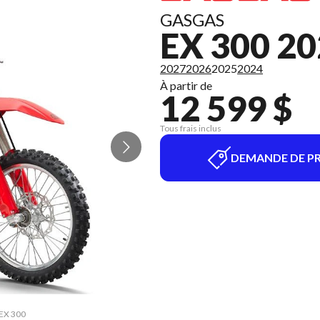
GASGAS
EX 300 2
2027
2026
2025
2024
À partir de
12 599 $
Tous frais inclus
DEMANDE DE PR
 EX 300
La ver