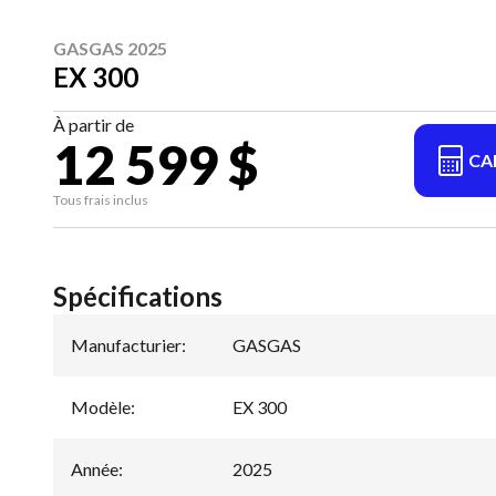
GASGAS 2025
EX 300
À partir de
12 599 $
CA
Tous frais inclus
Spécifications
Manufacturier
:
GASGAS
Modèle
:
EX 300
Année
:
2025