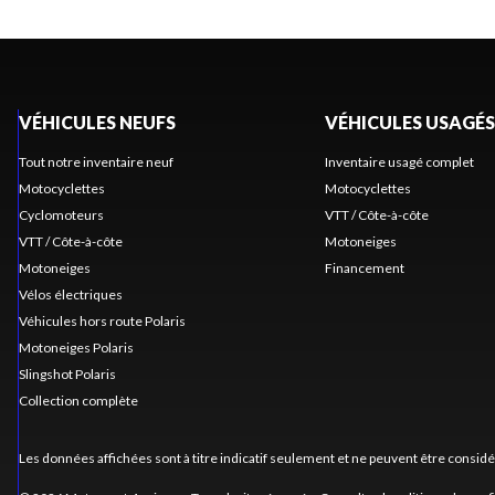
VÉHICULES NEUFS
VÉHICULES USAGÉS
Tout notre inventaire neuf
Inventaire usagé complet
Motocyclettes
Motocyclettes
Cyclomoteurs
VTT / Côte-à-côte
VTT / Côte-à-côte
Motoneiges
Motoneiges
Financement
Vélos électriques
Véhicules hors route Polaris
Motoneiges Polaris
Slingshot Polaris
Collection complète
Les données affichées sont à titre indicatif seulement et ne peuvent être consid