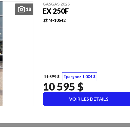
GASGAS 2025
18
EX 250F
M-10542
11 599 $
Épargnez 1 004 $
10 595 $
VOIR LES DÉTAILS