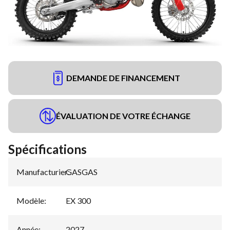
DEMANDE DE FINANCEMENT
ÉVALUATION DE VOTRE ÉCHANGE
Spécifications
Manufacturier
GASGAS
:
Modèle
:
EX 300
Année
:
2027