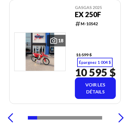
GASGAS 2025
EX 250F
M-10542
18
11 599 $
Épargnez 1 004 $
10 595 $
VOIR LES
DÉTAILS