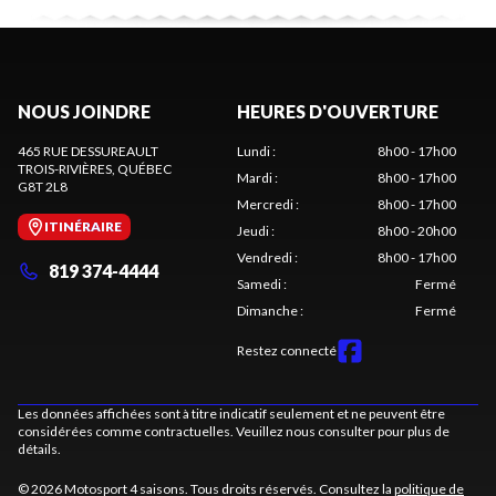
NOUS JOINDRE
HEURES D'OUVERTURE
465 RUE DESSUREAULT
Lundi
:
8h00 - 17h00
TROIS-RIVIÈRES
, QUÉBEC
Mardi
:
8h00 - 17h00
G8T 2L8
Mercredi
:
8h00 - 17h00
ITINÉRAIRE
Jeudi
:
8h00 - 20h00
Vendredi
:
8h00 - 17h00
819 374-4444
Samedi
:
Fermé
Dimanche
:
Fermé
Restez connecté
Les données affichées sont à titre indicatif seulement et ne peuvent être
considérées comme contractuelles. Veuillez nous consulter pour plus de
détails.
© 2026 Motosport 4 saisons. Tous droits réservés. Consultez la
politique de