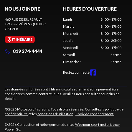
NOUS JOINDRE
HEURES D'OUVERTURE
465 RUE DESSUREAULT
Lundi
:
8h00 - 17h00
TROIS-RIVIÈRES
, QUÉBEC
Mardi
:
8h00 - 17h00
G8T 2L8
Mercredi
:
8h00 - 17h00
ITINÉRAIRE
Jeudi
:
8h00 - 20h00
Vendredi
:
8h00 - 17h00
819 374-4444
Samedi
:
Fermé
Dimanche
:
Fermé
Restez connecté
Les données affichées sont à titre indicatif seulement et ne peuvent être
considérées comme contractuelles. Veuillez nous consulter pour plus de
détails.
© 2026 Motosport 4 saisons. Tous droits réservés. Consultez la
politique de
confidentialité
et les
conditions d'utilisation
.
Choix de consentement.
© 2026 Conception et hébergement de sites
Web pour sport motorisé par
Power Go
.