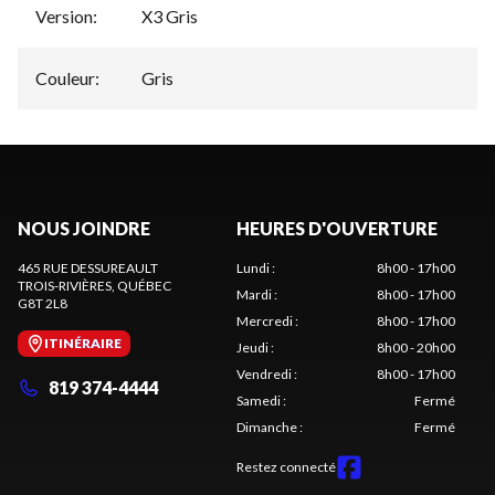
Version
:
X3 Gris
Couleur
:
Gris
NOUS JOINDRE
HEURES D'OUVERTURE
465 RUE DESSUREAULT
Lundi
:
8h00 - 17h00
TROIS-RIVIÈRES
, QUÉBEC
Mardi
:
8h00 - 17h00
G8T 2L8
Mercredi
:
8h00 - 17h00
ITINÉRAIRE
Jeudi
:
8h00 - 20h00
Vendredi
:
8h00 - 17h00
819 374-4444
Samedi
:
Fermé
Dimanche
:
Fermé
Restez connecté