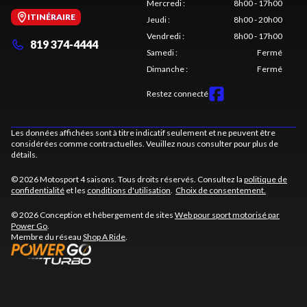
Mercredi
:
8h00 - 17h00
ITINÉRAIRE
Jeudi
:
8h00 - 20h00
Vendredi
:
8h00 - 17h00
819 374-4444
Samedi
:
Fermé
Dimanche
:
Fermé
Restez connecté
Les données affichées sont à titre indicatif seulement et ne peuvent être
considérées comme contractuelles. Veuillez nous consulter pour plus de
détails.
© 2026 Motosport 4 saisons. Tous droits réservés. Consultez la
politique de
confidentialité
et les
conditions d'utilisation
.
Choix de consentement.
© 2026 Conception et hébergement de sites
Web pour sport motorisé par
Power Go
.
Membre du réseau
Shop A Ride
.