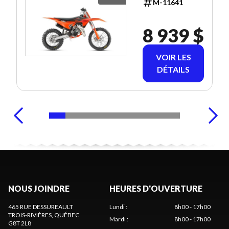
M-11641
8 939 $
VOIR LES
DÉTAILS
NOUS JOINDRE
HEURES D'OUVERTURE
465 RUE DESSUREAULT
Lundi
:
8h00 - 17h00
TROIS-RIVIÈRES
, QUÉBEC
Mardi
:
8h00 - 17h00
G8T 2L8