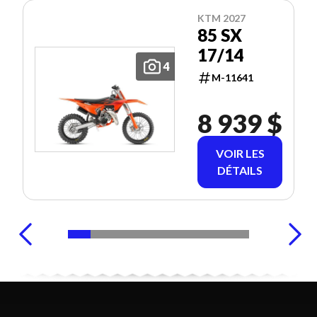
KTM 2027
85 SX
17/14
4
M-11641
8 939 $
VOIR LES
DÉTAILS