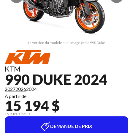
La version du modèle sur l'image est le 990 Duke
KTM
990 DUKE 2024
2027
2026
2024
À partir de
15 194 $
Tous frais inclus
DEMANDE DE PRIX