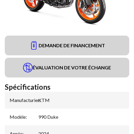
DEMANDE DE FINANCEMENT
ÉVALUATION DE VOTRE ÉCHANGE
Spécifications
Manufacturier
KTM
:
Modèle
:
990 Duke
Année
:
2024