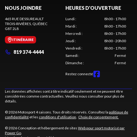
NOUS JOINDRE
HEURES D'OUVERTURE
465 RUE DESSUREAULT
Lundi
:
8h00 - 17h00
TROIS-RIVIÈRES
, QUÉBEC
Mardi
:
8h00 - 17h00
G8T 2L8
Mercredi
:
8h00 - 17h00
ITINÉRAIRE
Jeudi
:
8h00 - 20h00
Vendredi
:
8h00 - 17h00
819 374-4444
Samedi
:
Fermé
Dimanche
:
Fermé
Restez connecté
Les données affichées sont à titre indicatif seulement et ne peuvent être
considérées comme contractuelles. Veuillez nous consulter pour plus de
détails.
© 2026 Motosport 4 saisons. Tous droits réservés. Consultez la
politique de
confidentialité
et les
conditions d'utilisation
.
Choix de consentement.
© 2026 Conception et hébergement de sites
Web pour sport motorisé par
Power Go
.