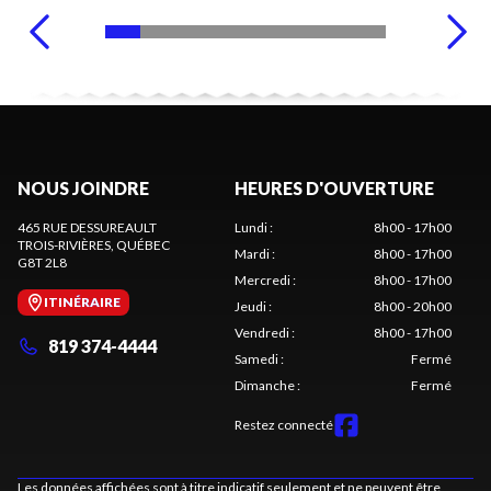
NOUS JOINDRE
HEURES D'OUVERTURE
465 RUE DESSUREAULT
Lundi
:
8h00 - 17h00
TROIS-RIVIÈRES
, QUÉBEC
Mardi
:
8h00 - 17h00
G8T 2L8
Mercredi
:
8h00 - 17h00
ITINÉRAIRE
Jeudi
:
8h00 - 20h00
Vendredi
:
8h00 - 17h00
819 374-4444
Samedi
:
Fermé
Dimanche
:
Fermé
Restez connecté
Les données affichées sont à titre indicatif seulement et ne peuvent être