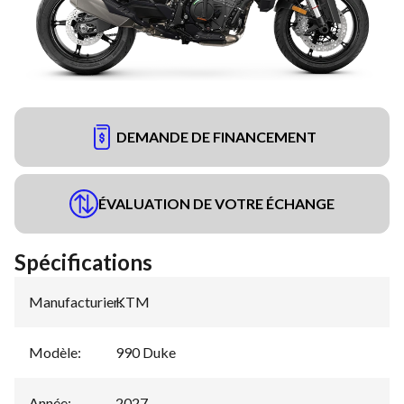
DEMANDE DE FINANCEMENT
ÉVALUATION DE VOTRE ÉCHANGE
Spécifications
Manufacturier
KTM
:
Modèle
:
990 Duke
Année
:
2027