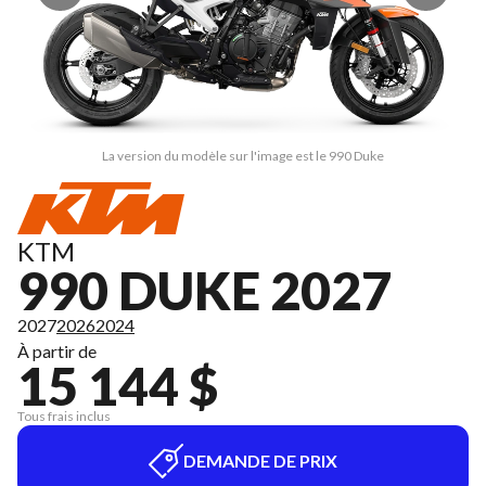
La version du modèle sur l'image est le 990 Duke
KTM
990 DUKE 2027
2027
2026
2024
À partir de
15 144 $
Tous frais inclus
DEMANDE DE PRIX