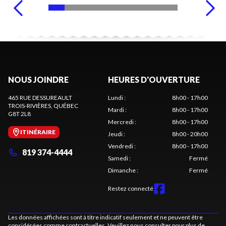
NOUS JOINDRE
HEURES D'OUVERTURE
465 RUE DESSUREAULT
Lundi
:
8h00 - 17h00
TROIS-RIVIÈRES
, QUÉBEC
Mardi
:
8h00 - 17h00
G8T 2L8
Mercredi
:
8h00 - 17h00
ITINÉRAIRE
Jeudi
:
8h00 - 20h00
Vendredi
:
8h00 - 17h00
819 374-4444
Samedi
:
Fermé
Dimanche
:
Fermé
Restez connecté
Les données affichées sont à titre indicatif seulement et ne peuvent être
considérées comme contractuelles. Veuillez nous consulter pour plus de