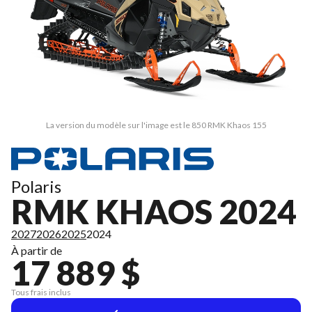
La version du modèle sur l'image est le 850 RMK Khaos 155
Polaris
RMK KHAOS 2024
2027
2026
2025
2024
À partir de
17 889 $
Tous frais inclus