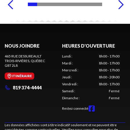
NOUS JOINDRE
HEURES D'OUVERTURE
465 RUE DESSUREAULT
Lundi
:
8h00 - 17h00
TROIS-RIVIÈRES
, QUÉBEC
Mardi
:
8h00 - 17h00
G8T 2L8
Mercredi
:
8h00 - 17h00
ITINÉRAIRE
Jeudi
:
8h00 - 20h00
Vendredi
:
8h00 - 17h00
819 374-4444
Samedi
:
Fermé
Dimanche
:
Fermé
Restez connecté
Les données affichées sont à titre indicatif seulement et ne peuvent être
considérées comme contractuelles. Veuillez nous consulter pour plus de