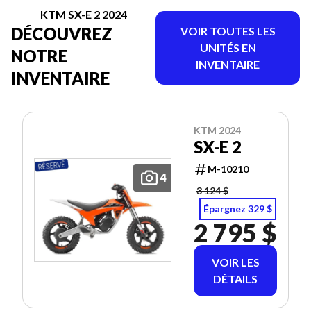
KTM SX-E 2 2024
DÉCOUVREZ
VOIR TOUTES LES
UNITÉS EN
NOTRE
INVENTAIRE
INVENTAIRE
KTM 2024
SX-E 2
M-10210
4
3 124 $
Épargnez 329 $
2 795 $
VOIR LES
DÉTAILS