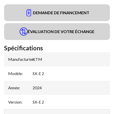
DEMANDE DE FINANCEMENT
ÉVALUATION DE VOTRE ÉCHANGE
Spécifications
Manufacturier
KTM
:
Modèle
:
SX-E 2
Année
:
2024
Version
:
SX-E 2