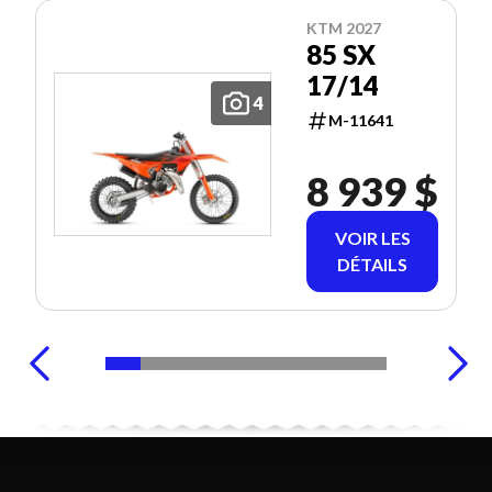
KTM 2027
85 SX
17/14
4
M-11641
8 939 $
VOIR LES
DÉTAILS