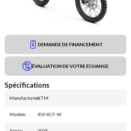
DEMANDE DE FINANCEMENT
ÉVALUATION DE VOTRE ÉCHANGE
Spécifications
Manufacturier
KTM
:
Modèle
:
450 XCF-W
Année
:
2025