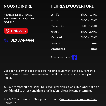
NOUS JOINDRE
HEURES D'OUVERTURE
465 RUE DESSUREAULT
Lundi
:
8h00 - 17h00
TROIS-RIVIÈRES
, QUÉBEC
Mardi
:
8h00 - 17h00
G8T 2L8
Mercredi
:
8h00 - 17h00
ITINÉRAIRE
Jeudi
:
8h00 - 20h00
Vendredi
:
8h00 - 17h00
819 374-4444
Samedi
:
Fermé
Dimanche
:
Fermé
Restez connecté
Les données affichées sont à titre indicatif seulement et ne peuvent être
considérées comme contractuelles. Veuillez nous consulter pour plus de
détails.
© 2026 Motosport 4 saisons. Tous droits réservés. Consultez la
politique de
confidentialité
et les
conditions d'utilisation
.
Choix de consentement.
© 2026 Conception et hébergement de sites
Web pour sport motorisé par
Power Go
.