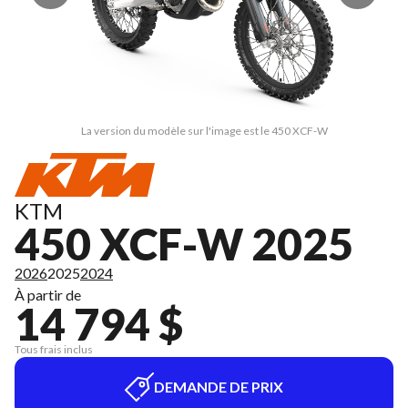
La version du modèle sur l'image est le 450 XCF-W
KTM
450 XCF-W 2025
2026
2025
2024
À partir de
14 794 $
Tous frais inclus
DEMANDE DE PRIX