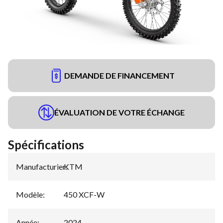
DEMANDE DE FINANCEMENT
ÉVALUATION DE VOTRE ÉCHANGE
Spécifications
Manufacturier
KTM
:
Modèle
:
450 XCF-W
Année
:
2024