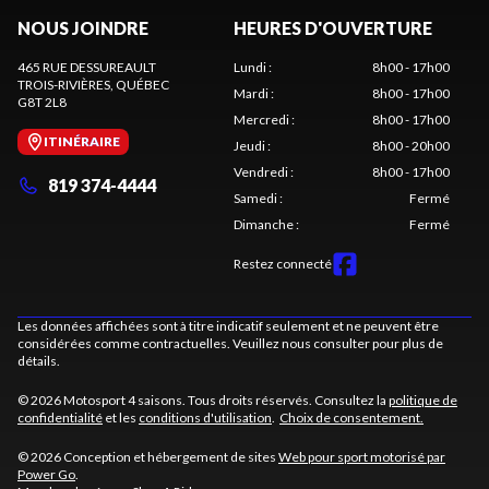
NOUS JOINDRE
HEURES D'OUVERTURE
465 RUE DESSUREAULT
Lundi
:
8h00 - 17h00
TROIS-RIVIÈRES
, QUÉBEC
Mardi
:
8h00 - 17h00
G8T 2L8
Mercredi
:
8h00 - 17h00
ITINÉRAIRE
Jeudi
:
8h00 - 20h00
Vendredi
:
8h00 - 17h00
819 374-4444
Samedi
:
Fermé
Dimanche
:
Fermé
Restez connecté
Les données affichées sont à titre indicatif seulement et ne peuvent être
considérées comme contractuelles. Veuillez nous consulter pour plus de
détails.
© 2026 Motosport 4 saisons. Tous droits réservés. Consultez la
politique de
confidentialité
et les
conditions d'utilisation
.
Choix de consentement.
© 2026 Conception et hébergement de sites
Web pour sport motorisé par
Power Go
.