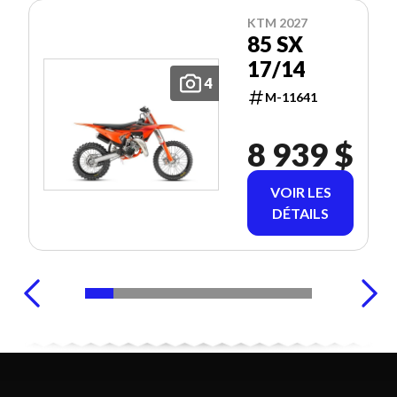
KTM 2027
85 SX
17/14
4
M-11641
8 939 $
VOIR LES
DÉTAILS