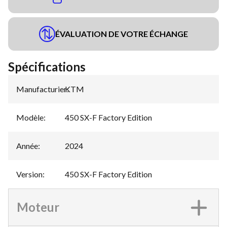
ÉVALUATION DE VOTRE ÉCHANGE
Spécifications
Manufacturier
KTM
:
Modèle
:
450 SX-F Factory Edition
Année
:
2024
Version
:
450 SX-F Factory Edition
Moteur