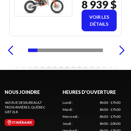
8 939 $
VOIR LES
DÉTAILS
NOUS JOINDRE
HEURES D'OUVERTURE
465 RUE DESSUREAULT
Lundi
:
8h00 - 17h00
TROIS-RIVIÈRES
, QUÉBEC
Mardi
:
8h00 - 17h00
G8T 2L8
Mercredi
:
8h00 - 17h00
ITINÉRAIRE
Jeudi
:
8h00 - 20h00
Vendredi
:
8h00 - 17h00