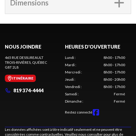
Dimensions
NOUS JOINDRE
HEURES D'OUVERTURE
465 RUE DESSUREAULT
Lundi
:
8h00 - 17h00
TROIS-RIVIÈRES
, QUÉBEC
Mardi
:
8h00 - 17h00
G8T 2L8
Mercredi
:
8h00 - 17h00
ITINÉRAIRE
Jeudi
:
8h00 - 20h00
Vendredi
:
8h00 - 17h00
819 374-4444
Samedi
:
Fermé
Dimanche
:
Fermé
Restez connecté
Les données affichées sont à titre indicatif seulement et ne peuvent être
considérées comme contractuelles. Veuillez nous consulter pour plus de