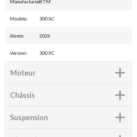
Manufacturier
KTM
:
Modèle
:
300 XC
Année
:
2026
Version
:
300 XC
Moteur
Châssis
Suspension