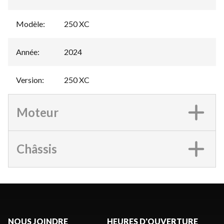
Modèle
:
250 XC
Année
:
2024
Version
:
250 XC
Moteur
Châssis
NOUS JOINDRE
HEURES D'OUVERTURE