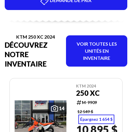
DEMANDE DE PRIX
KTM 250 XC 2024
DÉCOUVREZ
VOIR TOUTES LES
UNITÉS EN
NOTRE
INVENTAIRE
INVENTAIRE
KTM 2024
250 XC
M-9909
14
12 549 $
Épargnez 1 654 $
10 895 $