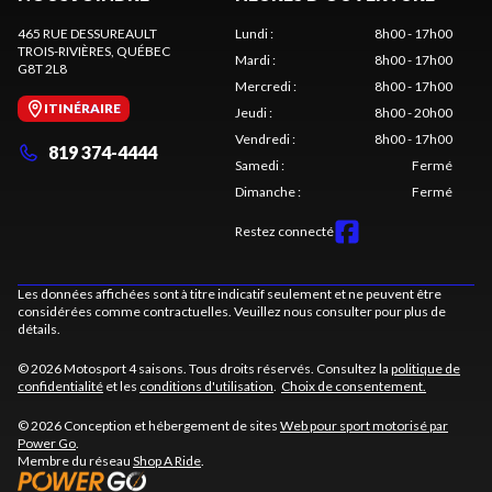
465 RUE DESSUREAULT
Lundi
:
8h00 - 17h00
TROIS-RIVIÈRES
, QUÉBEC
Mardi
:
8h00 - 17h00
G8T 2L8
Mercredi
:
8h00 - 17h00
ITINÉRAIRE
Jeudi
:
8h00 - 20h00
Vendredi
:
8h00 - 17h00
819 374-4444
Samedi
:
Fermé
Dimanche
:
Fermé
Restez connecté
Les données affichées sont à titre indicatif seulement et ne peuvent être
considérées comme contractuelles. Veuillez nous consulter pour plus de
détails.
© 2026 Motosport 4 saisons. Tous droits réservés. Consultez la
politique de
confidentialité
et les
conditions d'utilisation
.
Choix de consentement.
© 2026 Conception et hébergement de sites
Web pour sport motorisé par
Power Go
.
Membre du réseau
Shop A Ride
.