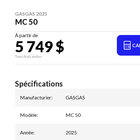
GASGAS 2025
MC 50
À partir de
5 749 $
CA
Tous frais inclus
Spécifications
Manufacturier
:
GASGAS
Modèle
:
MC 50
Année
:
2025