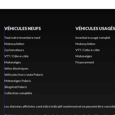
VÉHICULES NEUFS
VÉHICULES USAGÉS
Tout notre inventaire neuf
Inventaire usagé complet
Motocyclettes
Motocyclettes
Cyclomoteurs
VTT / Côte-à-côte
VTT / Côte-à-côte
Motoneiges
Motoneiges
Financement
Vélos électriques
Véhicules hors route Polaris
Motoneiges Polaris
Slingshot Polaris
Collection complète
Les données affichées sont à titre indicatif seulement et ne peuvent être consid