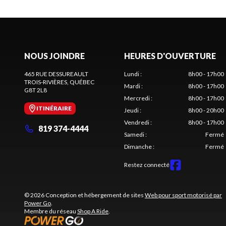
NOUS JOINDRE
HEURES D'OUVERTURE
465 RUE DESSUREAULT
Lundi
:
8h00 - 17h00
TROIS-RIVIÈRES
, QUÉBEC
Mardi
:
8h00 - 17h00
G8T 2L8
Mercredi
:
8h00 - 17h00
ITINÉRAIRE
Jeudi
:
8h00 - 20h00
Vendredi
:
8h00 - 17h00
819 374-4444
Samedi
:
Fermé
Dimanche
:
Fermé
Restez connecté
© 2026 Conception et hébergement de sites
Web pour sport motorisé par
Power Go
.
Membre du réseau
Shop A Ride
.