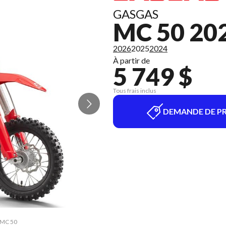
GASGAS
MC 50 20
2026
2025
2024
À partir de
5 749 $
Tous frais inclus
DEMANDE DE PR
e MC 50
La ver