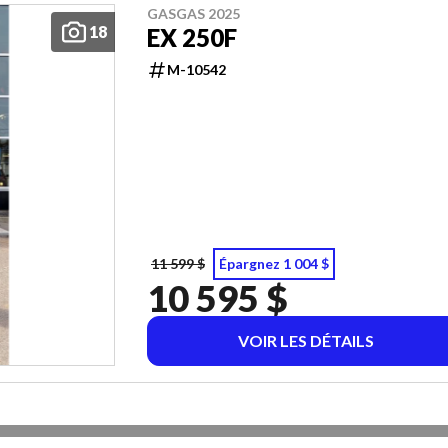
GASGAS 2025
18
EX 250F
M-10542
11 599 $
Épargnez 1 004 $
10 595 $
VOIR LES DÉTAILS