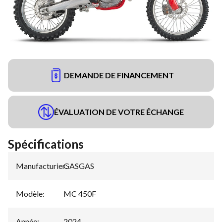
DEMANDE DE FINANCEMENT
ÉVALUATION DE VOTRE ÉCHANGE
Spécifications
Manufacturier
GASGAS
:
Modèle
:
MC 450F
Année
:
2024