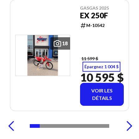
GASGAS 2025
EX 250F
M-10542
18
11 599 $
Épargnez 1 004 $
10 595 $
VOIR LES
DÉTAILS