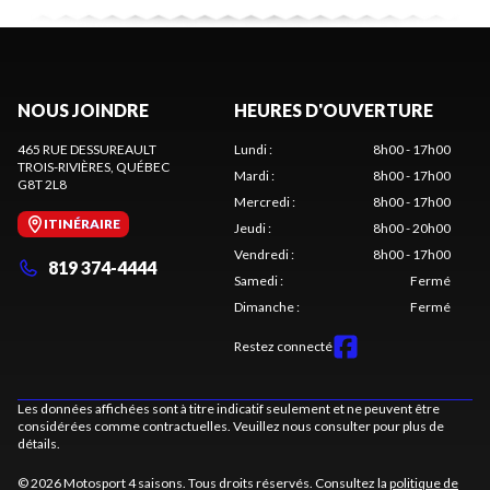
NOUS JOINDRE
HEURES D'OUVERTURE
465 RUE DESSUREAULT
Lundi
:
8h00 - 17h00
TROIS-RIVIÈRES
, QUÉBEC
Mardi
:
8h00 - 17h00
G8T 2L8
Mercredi
:
8h00 - 17h00
ITINÉRAIRE
Jeudi
:
8h00 - 20h00
Vendredi
:
8h00 - 17h00
819 374-4444
Samedi
:
Fermé
Dimanche
:
Fermé
Restez connecté
Les données affichées sont à titre indicatif seulement et ne peuvent être
considérées comme contractuelles. Veuillez nous consulter pour plus de
détails.
© 2026 Motosport 4 saisons. Tous droits réservés. Consultez la
politique de