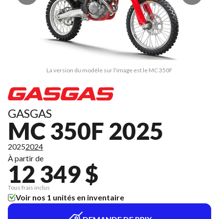
La version du modèle sur l'image est le MC 350F
GASGAS
MC 350F 2025
2025
2024
À partir de
12 349 $
Tous frais inclus
Voir nos 1 unités en inventaire