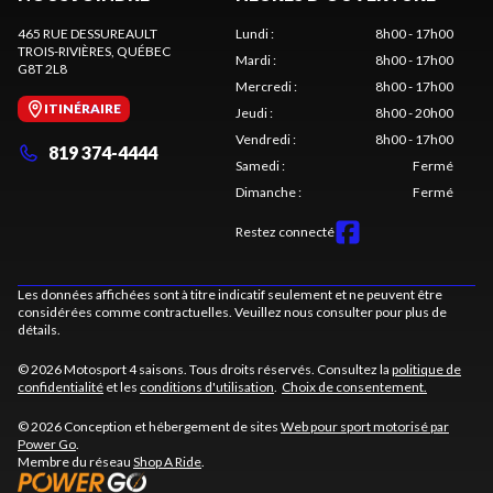
465 RUE DESSUREAULT
Lundi
:
8h00 - 17h00
TROIS-RIVIÈRES
, QUÉBEC
Mardi
:
8h00 - 17h00
G8T 2L8
Mercredi
:
8h00 - 17h00
ITINÉRAIRE
Jeudi
:
8h00 - 20h00
Vendredi
:
8h00 - 17h00
819 374-4444
Samedi
:
Fermé
Dimanche
:
Fermé
Restez connecté
Les données affichées sont à titre indicatif seulement et ne peuvent être
considérées comme contractuelles. Veuillez nous consulter pour plus de
détails.
© 2026 Motosport 4 saisons. Tous droits réservés. Consultez la
politique de
confidentialité
et les
conditions d'utilisation
.
Choix de consentement.
© 2026 Conception et hébergement de sites
Web pour sport motorisé par
Power Go
.
Membre du réseau
Shop A Ride
.