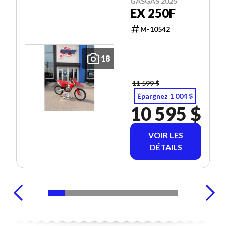
GASGAS 2025
EX 250F
M-10542
18
11 599 $
Épargnez 1 004 $
10 595 $
VOIR LES
DÉTAILS