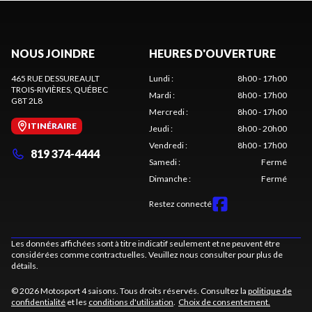
NOUS JOINDRE
HEURES D'OUVERTURE
465 RUE DESSUREAULT
Lundi
:
8h00 - 17h00
TROIS-RIVIÈRES
, QUÉBEC
Mardi
:
8h00 - 17h00
G8T 2L8
Mercredi
:
8h00 - 17h00
ITINÉRAIRE
Jeudi
:
8h00 - 20h00
Vendredi
:
8h00 - 17h00
819 374-4444
Samedi
:
Fermé
Dimanche
:
Fermé
Restez connecté
Les données affichées sont à titre indicatif seulement et ne peuvent être
considérées comme contractuelles. Veuillez nous consulter pour plus de
détails.
© 2026 Motosport 4 saisons. Tous droits réservés. Consultez la
politique de
confidentialité
et les
conditions d'utilisation
.
Choix de consentement.