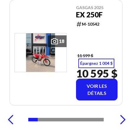
GASGAS 2025
EX 250F
M-10542
18
11 599 $
Épargnez 1 004 $
10 595 $
VOIR LES
DÉTAILS