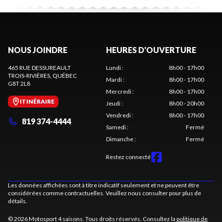
NOUS JOINDRE
HEURES D'OUVERTURE
465 RUE DESSUREAULT
Lundi
:
8h00 - 17h00
TROIS-RIVIÈRES
, QUÉBEC
Mardi
:
8h00 - 17h00
G8T 2L8
Mercredi
:
8h00 - 17h00
ITINÉRAIRE
Jeudi
:
8h00 - 20h00
Vendredi
:
8h00 - 17h00
819 374-4444
Samedi
:
Fermé
Dimanche
:
Fermé
Restez connecté
Les données affichées sont à titre indicatif seulement et ne peuvent être
considérées comme contractuelles. Veuillez nous consulter pour plus de
détails.
© 2026 Motosport 4 saisons. Tous droits réservés. Consultez la
politique de