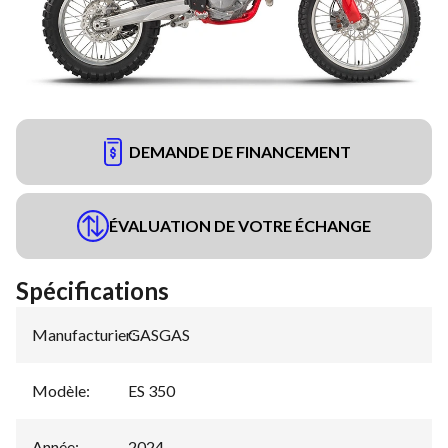
DEMANDE DE FINANCEMENT
ÉVALUATION DE VOTRE ÉCHANGE
Spécifications
Manufacturier
GASGAS
:
Modèle
:
ES 350
Année
:
2024