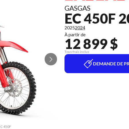
GASGAS
EC 450F 
2025
2024
À partir de
12 899 $
Tous frais inclus
DEMANDE DE PR
 EC 450F
La vers