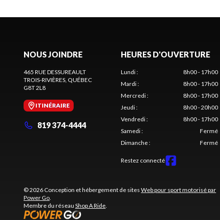
NOUS JOINDRE
HEURES D'OUVERTURE
465 RUE DESSUREAULT
Lundi
:
8h00 - 17h00
TROIS-RIVIÈRES
, QUÉBEC
Mardi
:
8h00 - 17h00
G8T 2L8
Mercredi
:
8h00 - 17h00
ITINÉRAIRE
Jeudi
:
8h00 - 20h00
Vendredi
:
8h00 - 17h00
819 374-4444
Samedi
:
Fermé
Dimanche
:
Fermé
Restez connecté
© 2026 Conception et hébergement de sites
Web pour sport motorisé par
Power Go
.
Membre du réseau
Shop A Ride
.