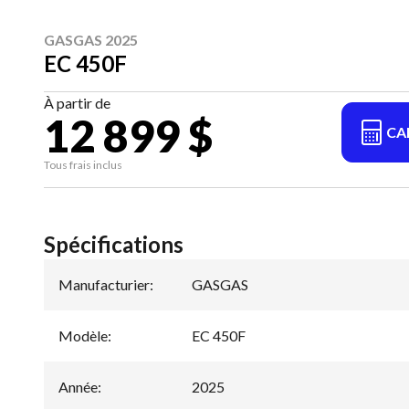
GASGAS 2025
EC 450F
À partir de
12 899 $
CA
Tous frais inclus
Spécifications
Manufacturier
:
GASGAS
Modèle
:
EC 450F
Année
:
2025