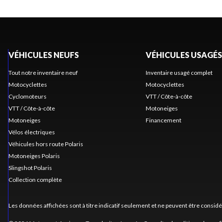
VÉHICULES NEUFS
VÉHICULES USAGÉS
Tout notre inventaire neuf
Inventaire usagé complet
Motocyclettes
Motocyclettes
Cyclomoteurs
VTT / Côte-à-côte
VTT / Côte-à-côte
Motoneiges
Motoneiges
Financement
Vélos électriques
Véhicules hors route Polaris
Motoneiges Polaris
Slingshot Polaris
Collection complète
Les données affichées sont à titre indicatif seulement et ne peuvent être consid