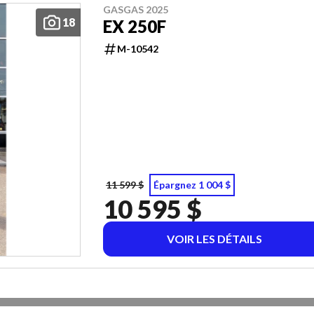
GASGAS 2025
18
EX 250F
M-10542
11 599 $
Épargnez 1 004 $
10 595 $
VOIR LES DÉTAILS