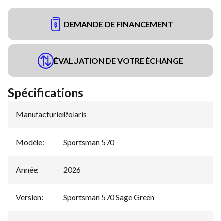
DEMANDE DE FINANCEMENT
ÉVALUATION DE VOTRE ÉCHANGE
Spécifications
Manufacturier
Polaris
:
Modèle
:
Sportsman 570
Année
:
2026
Version
:
Sportsman 570 Sage Green