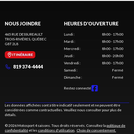
NOUS JOINDRE
HEURES D'OUVERTURE
465 RUE DESSUREAULT
Lundi
:
8h00 - 17h00
TROIS-RIVIÈRES
, QUÉBEC
Mardi
:
8h00 - 17h00
G8T 2L8
Mercredi
:
8h00 - 17h00
ITINÉRAIRE
Jeudi
:
8h00 - 20h00
Vendredi
:
8h00 - 17h00
819 374-4444
Samedi
:
Fermé
Dimanche
:
Fermé
Restez connecté
Les données affichées sont à titre indicatif seulement et ne peuvent être
considérées comme contractuelles. Veuillez nous consulter pour plus de
détails.
© 2026 Motosport 4 saisons. Tous droits réservés. Consultez la
politique de
confidentialité
et les
conditions d'utilisation
.
Choix de consentement.