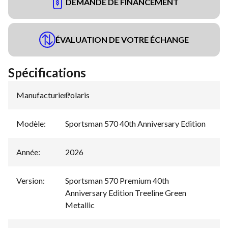
DEMANDE DE FINANCEMENT
ÉVALUATION DE VOTRE ÉCHANGE
Spécifications
Manufacturier
Polaris
:
Modèle
:
Sportsman 570 40th Anniversary Edition
Année
:
2026
Version
:
Sportsman 570 Premium 40th
Anniversary Edition Treeline Green
Metallic