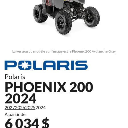
La version du modèle sur l'image est le Phoenix 200 Avalanche Gray
Polaris
PHOENIX 200
2024
2027
2026
2025
2024
À partir de
6 034 $