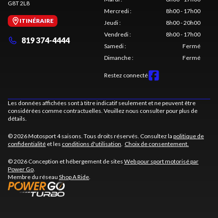
G8T 2L8
Mercredi
:
8h00 - 17h00
ITINÉRAIRE
Jeudi
:
8h00 - 20h00
Vendredi
:
8h00 - 17h00
819 374-4444
Samedi
:
Fermé
Dimanche
:
Fermé
Restez connecté
Les données affichées sont à titre indicatif seulement et ne peuvent être
considérées comme contractuelles. Veuillez nous consulter pour plus de
détails.
© 2026 Motosport 4 saisons. Tous droits réservés. Consultez la
politique de
confidentialité
et les
conditions d'utilisation
.
Choix de consentement.
© 2026 Conception et hébergement de sites
Web pour sport motorisé par
Power Go
.
Membre du réseau
Shop A Ride
.