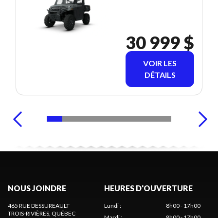
30 999 $
VOIR LES
DÉTAILS
NOUS JOINDRE
HEURES D'OUVERTURE
465 RUE DESSUREAULT
Lundi
:
8h00 - 17h00
TROIS-RIVIÈRES
, QUÉBEC
Mardi
:
8h00 - 17h00