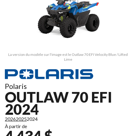
La version du modèle sur l'image est le Outlaw 70 EFI Velocity Blue / Lifted
Lime
Polaris
OUTLAW 70 EFI
2024
2026
2025
2024
À partir de
4 434 $