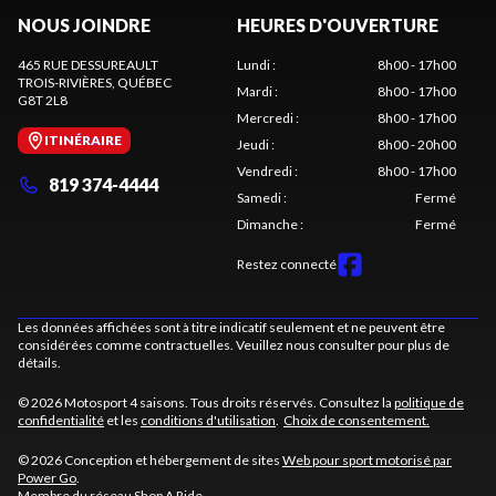
NOUS JOINDRE
HEURES D'OUVERTURE
465 RUE DESSUREAULT
Lundi
:
8h00 - 17h00
TROIS-RIVIÈRES
, QUÉBEC
Mardi
:
8h00 - 17h00
G8T 2L8
Mercredi
:
8h00 - 17h00
ITINÉRAIRE
Jeudi
:
8h00 - 20h00
Vendredi
:
8h00 - 17h00
819 374-4444
Samedi
:
Fermé
Dimanche
:
Fermé
Restez connecté
Les données affichées sont à titre indicatif seulement et ne peuvent être
considérées comme contractuelles. Veuillez nous consulter pour plus de
détails.
© 2026 Motosport 4 saisons. Tous droits réservés. Consultez la
politique de
confidentialité
et les
conditions d'utilisation
.
Choix de consentement.
© 2026 Conception et hébergement de sites
Web pour sport motorisé par
Power Go
.
Membre du réseau
Shop A Ride
.