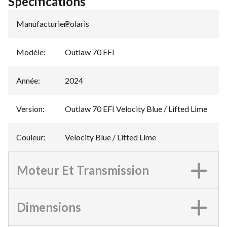
Spécifications
Manufacturier
Polaris
:
Modèle
:
Outlaw 70 EFI
Année
:
2024
Version
:
Outlaw 70 EFI Velocity Blue / Lifted Lime
Couleur
:
Velocity Blue / Lifted Lime
Moteur Et Transmission
Dimensions