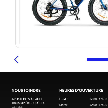
NOUS JOINDRE
HEURES D'OUVERTURE
465 RUE DESSUREAULT
Lundi
:
8h00 - 17h00
TROIS-RIVIÈRES
, QUÉBEC
Mardi
:
8h00 - 17h00
G8T 2L8