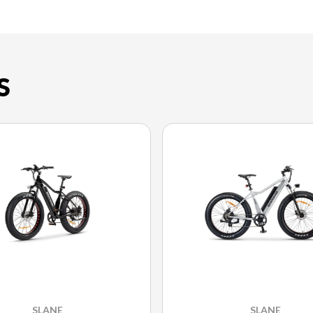
S
SLANE
SLANE