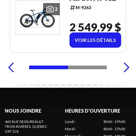
M-9263
2
2 549,99 $
VOIR LES DÉTAILS
NOUS JOINDRE
HEURES D'OUVERTURE
465 RUE DESSUREAULT
Lundi
:
8h00 - 17h00
TROIS-RIVIÈRES
, QUÉBEC
Mardi
:
8h00 - 17h00
G8T 2L8