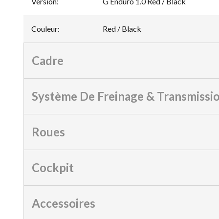
Version
:
G Enduro 1.0 Red / Black
Couleur
:
Red / Black
Cadre
Système De Freinage & Transmissi
Roues
Cockpit
Accessoires