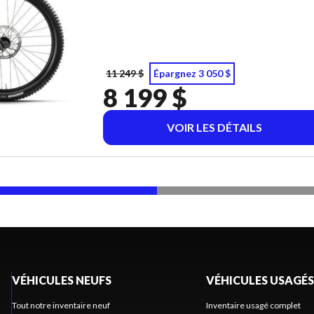
11 249 $
Épargnez 3 050 $
8 199 $
VOIR LES DÉTAILS
VÉHICULES NEUFS
VÉHICULES USAGÉS
Tout notre inventaire neuf
Inventaire usagé complet