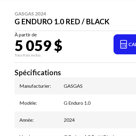
GASGAS 2024
G ENDURO 1.0 RED / BLACK
À partir de
5 059 $
CA
Tous frais inclus
Spécifications
Manufacturier
:
GASGAS
Modèle
:
G Enduro 1.0
Année
:
2024