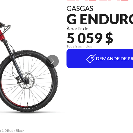
GASGAS
G ENDURO
À partir de
5 059 $
Tous frais inclus
DEMANDE DE PR
 1.0 Red / Black
La version du m