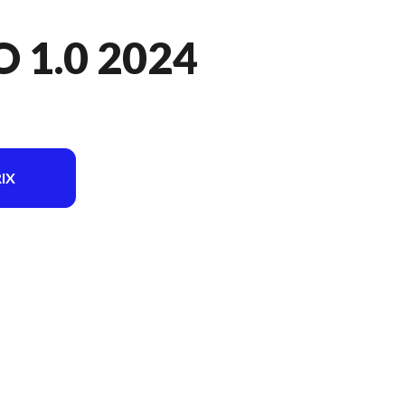
 1.0 2024
IX
odèle sur l'image est le G Enduro 1.0 Red / Black