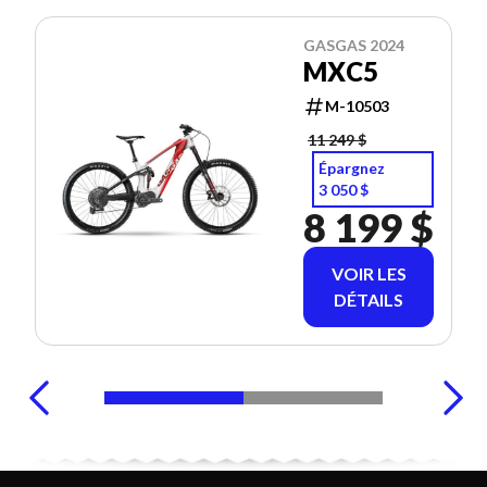
GASGAS 2024
MXC5
M-10503
11 249 $
Épargnez
3 050 $
8 199 $
VOIR LES
DÉTAILS