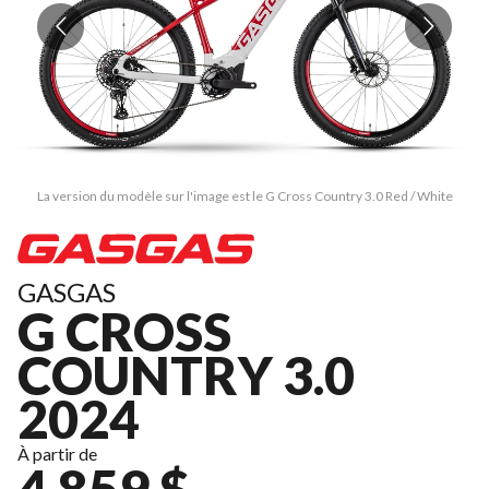
La version du modèle sur l'image est le G Cross Country 3.0 Red / White
GASGAS
G CROSS
COUNTRY 3.0
2024
À partir de
4 859 $