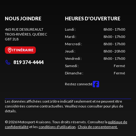
NOUS JOINDRE
HEURES D'OUVERTURE
465 RUE DESSUREAULT
Lundi
:
8h00 - 17h00
TROIS-RIVIÈRES
, QUÉBEC
Mardi
:
8h00 - 17h00
G8T 2L8
Mercredi
:
8h00 - 17h00
ITINÉRAIRE
Jeudi
:
8h00 - 20h00
Vendredi
:
8h00 - 17h00
819 374-4444
Samedi
:
Fermé
Dimanche
:
Fermé
Restez connecté
Les données affichées sont à titre indicatif seulement et ne peuvent être
considérées comme contractuelles. Veuillez nous consulter pour plus de
détails.
© 2026 Motosport 4 saisons. Tous droits réservés. Consultez la
politique de
confidentialité
et les
conditions d'utilisation
.
Choix de consentement.