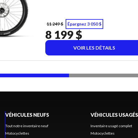
11 249 $
Épargnez 3 050 $
8 199 $
VOIR LES DÉTAILS
VÉHICULES NEUFS
VÉHICULES USAGÉS
Tout notre inventaire neuf
Inventaire usagé complet
Motocyclettes
Motocyclettes