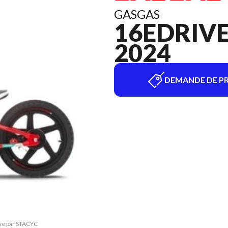
GASGAS
16EDRIVE
2024
DEMANDE DE PR
ive par STACYC