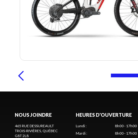
NOUS JOINDRE
HEURES D'OUVERTURE
465 RUE DESSUREAULT
Lundi
:
8h00 - 17h00
TROIS-RIVIÈRES
, QUÉBEC
Mardi
:
8h00 - 17h00
G8T 2L8