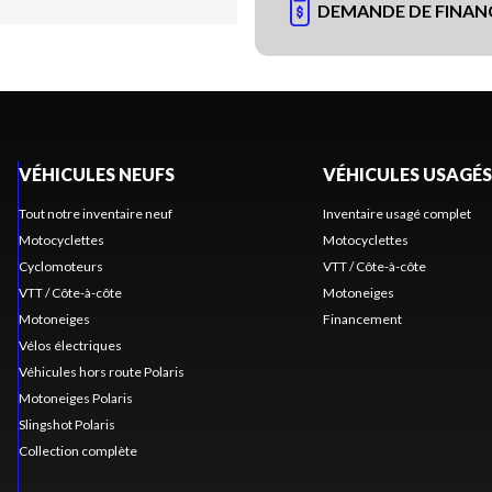
DEMANDE DE FINA
VÉHICULES NEUFS
VÉHICULES USAGÉS
Tout notre inventaire neuf
Inventaire usagé complet
Motocyclettes
Motocyclettes
Cyclomoteurs
VTT / Côte-à-côte
VTT / Côte-à-côte
Motoneiges
Motoneiges
Financement
Vélos électriques
Véhicules hors route Polaris
Motoneiges Polaris
Slingshot Polaris
Collection complète