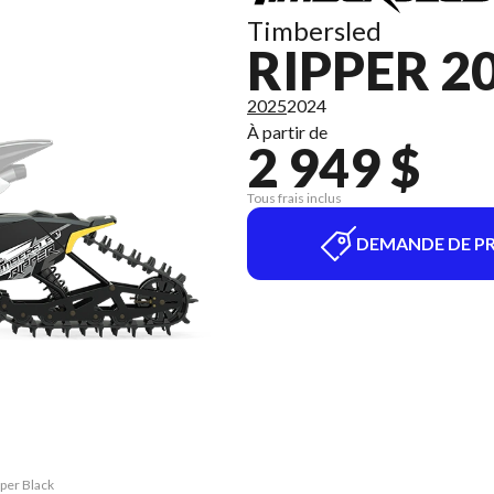
Timbersled
RIPPER 2
2025
2024
À partir de
2 949 $
Tous frais inclus
DEMANDE DE PR
pper Black