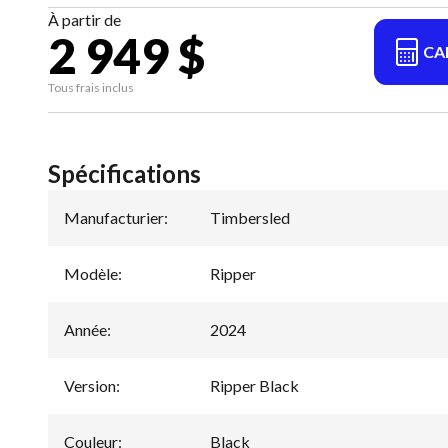
À partir de
2 949 $
CA
Tous frais inclus
Spécifications
Manufacturier
:
Timbersled
Modèle
:
Ripper
Année
:
2024
Version
:
Ripper Black
Couleur
:
Black