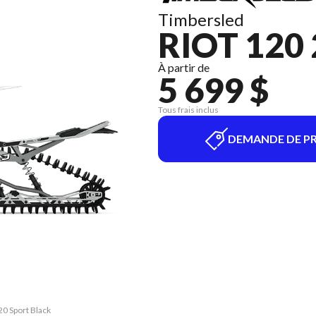
Timbersled
RIOT 120
À partir de
5 699 $
Tous frais inclus
DEMANDE DE PR
20 Sport Black