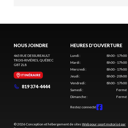
NOUS JOINDRE
HEURES D'OUVERTURE
465 RUE DESSUREAULT
Lundi
:
8h00 - 17h00
TROIS-RIVIÈRES
, QUÉBEC
Mardi
:
8h00 - 17h00
G8T 2L8
Mercredi
:
8h00 - 17h00
ITINÉRAIRE
Jeudi
:
8h00 - 20h00
Vendredi
:
8h00 - 17h00
819 374-4444
Samedi
:
Fermé
Dimanche
:
Fermé
Restez connecté
© 2026 Conception et hébergement de sites
Web pour sport motorisé par