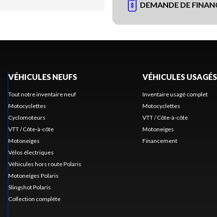
DEMANDE DE FINA
VÉHICULES NEUFS
VÉHICULES USAGÉS
Tout notre inventaire neuf
Inventaire usagé complet
Motocyclettes
Motocyclettes
Cyclomoteurs
VTT / Côte-à-côte
VTT / Côte-à-côte
Motoneiges
Motoneiges
Financement
Vélos électriques
Véhicules hors route Polaris
Motoneiges Polaris
Slingshot Polaris
Collection complète