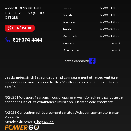
465 RUE DESSUREAULT
Lundi
:
8h00 - 17h00
TROIS-RIVIÈRES
, QUÉBEC
Mardi
:
8h00 - 17h00
G8T 2L8
Mercredi
:
8h00 - 17h00
ITINÉRAIRE
Jeudi
:
8h00 - 20h00
Vendredi
:
8h00 - 17h00
819 374-4444
Samedi
:
Fermé
Dimanche
:
Fermé
Restez connecté
Les données affichées sont à titre indicatif seulement et ne peuvent être
considérées comme contractuelles. Veuillez nous consulter pour plus de
détails.
© 2026 Motosport 4 saisons. Tous droits réservés. Consultez la
politique de
confidentialité
et les
conditions d'utilisation
.
Choix de consentement.
© 2026 Conception et hébergement de sites
Web pour sport motorisé par
Power Go
.
Membre du réseau
Shop A Ride
.