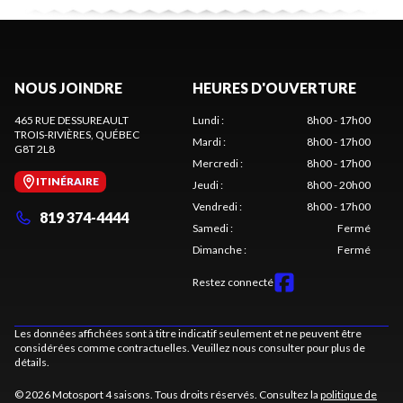
NOUS JOINDRE
HEURES D'OUVERTURE
465 RUE DESSUREAULT
Lundi
:
8h00 - 17h00
TROIS-RIVIÈRES
, QUÉBEC
Mardi
:
8h00 - 17h00
G8T 2L8
Mercredi
:
8h00 - 17h00
ITINÉRAIRE
Jeudi
:
8h00 - 20h00
Vendredi
:
8h00 - 17h00
819 374-4444
Samedi
:
Fermé
Dimanche
:
Fermé
Restez connecté
Les données affichées sont à titre indicatif seulement et ne peuvent être
considérées comme contractuelles. Veuillez nous consulter pour plus de
détails.
© 2026 Motosport 4 saisons. Tous droits réservés. Consultez la
politique de