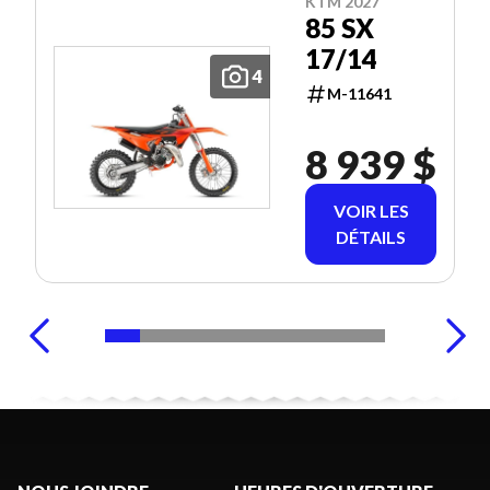
KTM 2027
85 SX
17/14
4
M-11641
8 939 $
VOIR LES
DÉTAILS