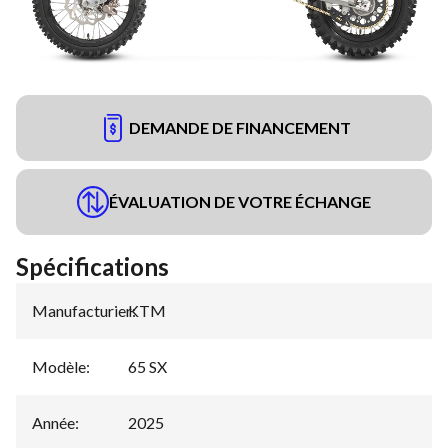
DEMANDE DE FINANCEMENT
ÉVALUATION DE VOTRE ÉCHANGE
Spécifications
Manufacturier
KTM
:
Modèle
:
65 SX
Année
:
2025