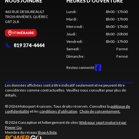
NOUS JOINDRE
HEURES D'OUVERTURE
465 RUE DESSUREAULT
Lundi
:
8h00 - 17h00
TROIS-RIVIÈRES
, QUÉBEC
Mardi
:
8h00 - 17h00
G8T 2L8
Mercredi
:
8h00 - 17h00
ITINÉRAIRE
Jeudi
:
8h00 - 20h00
Vendredi
:
8h00 - 17h00
819 374-4444
Samedi
:
Fermé
Dimanche
:
Fermé
Restez connecté
Les données affichées sont à titre indicatif seulement et ne peuvent être
considérées comme contractuelles. Veuillez nous consulter pour plus de
détails.
© 2026 Motosport 4 saisons. Tous droits réservés. Consultez la
politique de
confidentialité
et les
conditions d'utilisation
.
Choix de consentement.
© 2026 Conception et hébergement de sites
Web pour sport motorisé par
Power Go
.
Membre du réseau
Shop A Ride
.