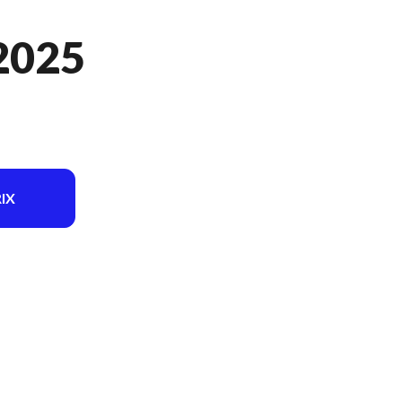
2025
IX
ion du modèle sur l'image est le 450 XC-F