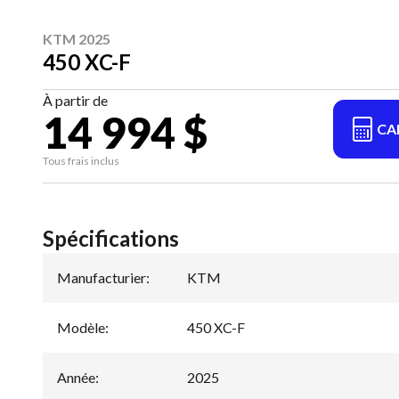
KTM 2025
450 XC-F
À partir de
14 994 $
CA
Tous frais inclus
Spécifications
Manufacturier
:
KTM
Modèle
:
450 XC-F
Année
:
2025