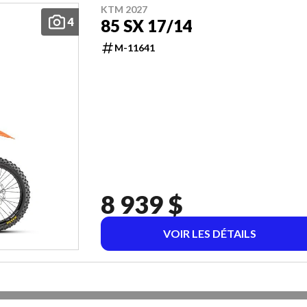
KTM 2027
4
85 SX 17/14
M-11641
8 939 $
VOIR LES DÉTAILS