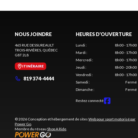
NOUS JOINDRE
HEURES D'OUVERTURE
465 RUE DESSUREAULT
Lundi
:
8h00 - 17h00
TROIS-RIVIÈRES
, QUÉBEC
Mardi
:
8h00 - 17h00
G8T 2L8
Mercredi
:
8h00 - 17h00
ITINÉRAIRE
Jeudi
:
8h00 - 20h00
Vendredi
:
8h00 - 17h00
819 374-4444
Samedi
:
Fermé
Dimanche
:
Fermé
Restez connecté
© 2026 Conception et hébergement de sites
Web pour sport motorisé par
Power Go
.
Membre du réseau
Shop A Ride
.