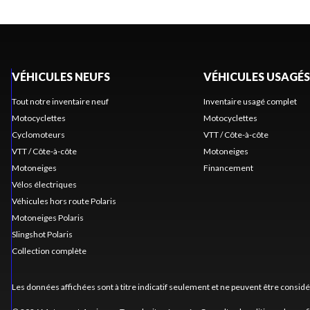
VÉHICULES NEUFS
VÉHICULES USAGÉS
Tout notre inventaire neuf
Inventaire usagé complet
Motocyclettes
Motocyclettes
Cyclomoteurs
VTT / Côte-à-côte
VTT / Côte-à-côte
Motoneiges
Motoneiges
Financement
Vélos électriques
Véhicules hors route Polaris
Motoneiges Polaris
Slingshot Polaris
Collection complète
Les données affichées sont à titre indicatif seulement et ne peuvent être consid