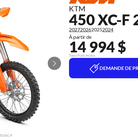
KTM
450 XC-F 
2027
2026
2025
2024
À partir de
14 994 $
Tous frais inclus
DEMANDE DE PR
450 XC-F
La vers