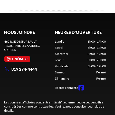
NOUS JOINDRE
HEURES D'OUVERTURE
465 RUE DESSUREAULT
Lundi
:
8h00 - 17h00
TROIS-RIVIÈRES
, QUÉBEC
Mardi
:
8h00 - 17h00
G8T 2L8
Mercredi
:
8h00 - 17h00
ITINÉRAIRE
Jeudi
:
8h00 - 20h00
Vendredi
:
8h00 - 17h00
819 374-4444
Samedi
:
Fermé
Dimanche
:
Fermé
Restez connecté
Les données affichées sont à titre indicatif seulement et ne peuvent être
considérées comme contractuelles. Veuillez nous consulter pour plus de
détails.