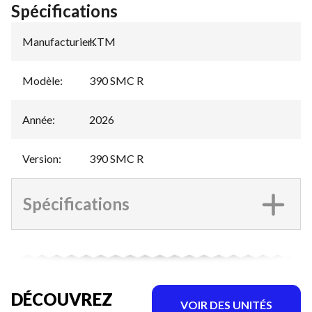
Spécifications
Manufacturier
KTM
:
Modèle
:
390 SMC R
Année
:
2026
Version
:
390 SMC R
Spécifications
DÉCOUVREZ
VOIR DES UNITÉS