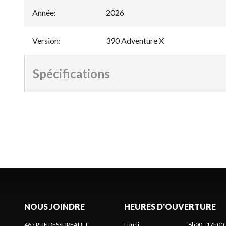
Année
:
2026
Version
:
390 Adventure X
Spécifications
NOUS JOINDRE
HEURES D'OUVERTURE
465 RUE DESSUREAULT
Lundi
:
8h00 - 17h00