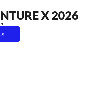
NTURE X 2026
re
IX
du modèle sur l'image est le 390 Adventure X