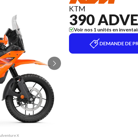
KTM
390 ADVE
Voir nos 1 unités en inventai
DEMANDE DE PR
 Adventure X
La version 