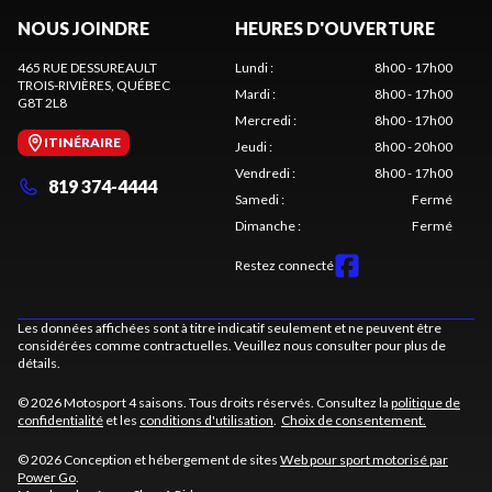
NOUS JOINDRE
HEURES D'OUVERTURE
465 RUE DESSUREAULT
Lundi
:
8h00 - 17h00
TROIS-RIVIÈRES
, QUÉBEC
Mardi
:
8h00 - 17h00
G8T 2L8
Mercredi
:
8h00 - 17h00
ITINÉRAIRE
Jeudi
:
8h00 - 20h00
Vendredi
:
8h00 - 17h00
819 374-4444
Samedi
:
Fermé
Dimanche
:
Fermé
Restez connecté
Les données affichées sont à titre indicatif seulement et ne peuvent être
considérées comme contractuelles. Veuillez nous consulter pour plus de
détails.
© 2026 Motosport 4 saisons. Tous droits réservés. Consultez la
politique de
confidentialité
et les
conditions d'utilisation
.
Choix de consentement.
© 2026 Conception et hébergement de sites
Web pour sport motorisé par
Power Go
.