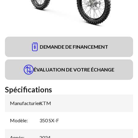
DEMANDE DE FINANCEMENT
ÉVALUATION DE VOTRE ÉCHANGE
Spécifications
Manufacturier
KTM
:
Modèle
:
350 SX-F
Année
:
2024