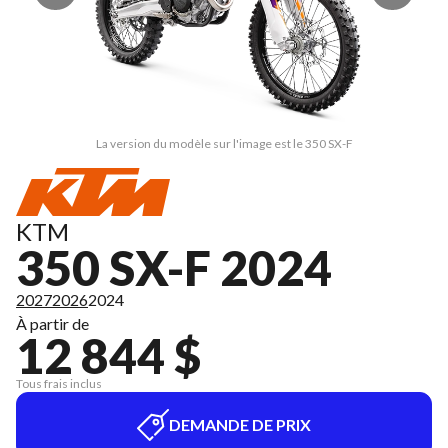
La version du modèle sur l'image est le 350 SX-F
KTM
350 SX-F 2024
2027
2026
2024
À partir de
12 844 $
Tous frais inclus
DEMANDE DE PRIX