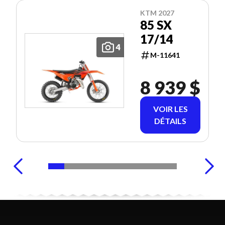
KTM 2027
85 SX
17/14
4
M-11641
8 939 $
VOIR LES
DÉTAILS