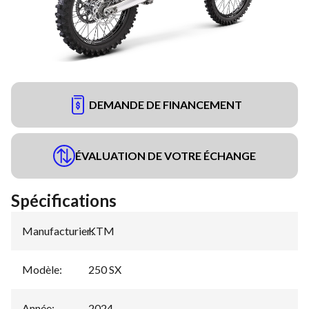
DEMANDE DE FINANCEMENT
ÉVALUATION DE VOTRE ÉCHANGE
Spécifications
Manufacturier
KTM
:
Modèle
:
250 SX
Année
:
2024