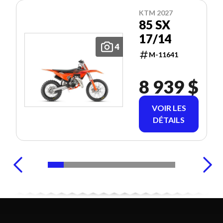
KTM 2027
85 SX
17/14
4
M-11641
8 939 $
VOIR LES
DÉTAILS