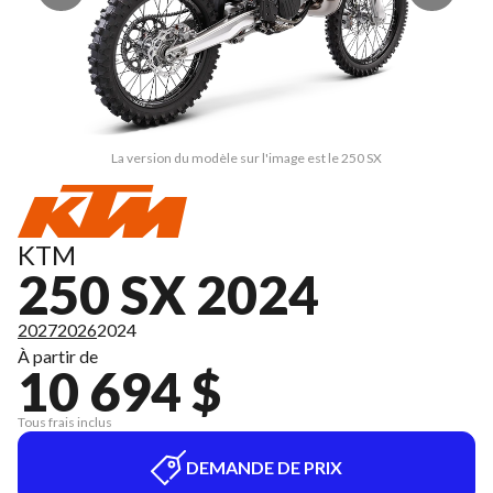
La version du modèle sur l'image est le 250 SX
KTM
250 SX 2024
2027
2026
2024
À partir de
10 694 $
Tous frais inclus
DEMANDE DE PRIX