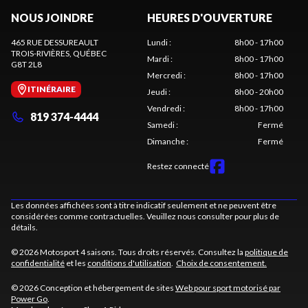
NOUS JOINDRE
HEURES D'OUVERTURE
465 RUE DESSUREAULT
Lundi
:
8h00 - 17h00
TROIS-RIVIÈRES
, QUÉBEC
Mardi
:
8h00 - 17h00
G8T 2L8
Mercredi
:
8h00 - 17h00
ITINÉRAIRE
Jeudi
:
8h00 - 20h00
Vendredi
:
8h00 - 17h00
819 374-4444
Samedi
:
Fermé
Dimanche
:
Fermé
Restez connecté
Les données affichées sont à titre indicatif seulement et ne peuvent être
considérées comme contractuelles. Veuillez nous consulter pour plus de
détails.
© 2026 Motosport 4 saisons. Tous droits réservés. Consultez la
politique de
confidentialité
et les
conditions d'utilisation
.
Choix de consentement.
© 2026 Conception et hébergement de sites
Web pour sport motorisé par
Power Go
.