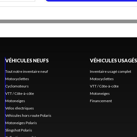
VÉHICULES NEUFS
VÉHICULES USAGÉS
Tout notre inventaire neuf
Inventaire usagé complet
Motocyclettes
Motocyclettes
Cyclomoteurs
VTT / Côte-à-côte
VTT / Côte-à-côte
Motoneiges
Motoneiges
Financement
Vélos électriques
Véhicules hors route Polaris
Motoneiges Polaris
Slingshot Polaris