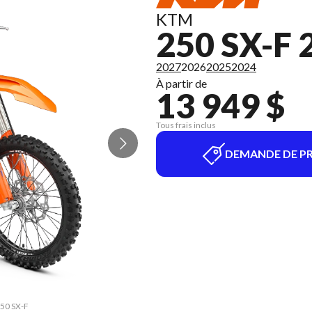
KTM
250 SX-F 
2027
2026
2025
2024
À partir de
13 949 $
Tous frais inclus
DEMANDE DE PR
250 SX-F
La vers