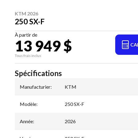
KTM 2026
250 SX-F
À partir de
13 949 $
CA
Tous frais inclus
Spécifications
Manufacturier
:
KTM
Modèle
:
250 SX-F
Année
:
2026