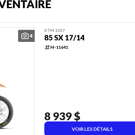
VENTAIRE
KTM 2027
4
85 SX 17/14
M-11641
8 939 $
VOIR LES DÉTAILS