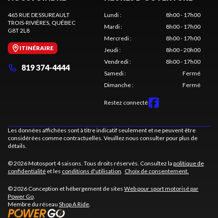
465 RUE DESSUREAULT
Lundi
:
8h00 - 17h00
TROIS-RIVIÈRES
, QUÉBEC
Mardi
:
8h00 - 17h00
G8T 2L8
Mercredi
:
8h00 - 17h00
ITINÉRAIRE
Jeudi
:
8h00 - 20h00
Vendredi
:
8h00 - 17h00
819 374-4444
Samedi
:
Fermé
Dimanche
:
Fermé
Restez connecté
Les données affichées sont à titre indicatif seulement et ne peuvent être
considérées comme contractuelles. Veuillez nous consulter pour plus de
détails.
© 2026 Motosport 4 saisons. Tous droits réservés. Consultez la
politique de
confidentialité
et les
conditions d'utilisation
.
Choix de consentement.
© 2026 Conception et hébergement de sites
Web pour sport motorisé par
Power Go
.
Membre du réseau
Shop A Ride
.