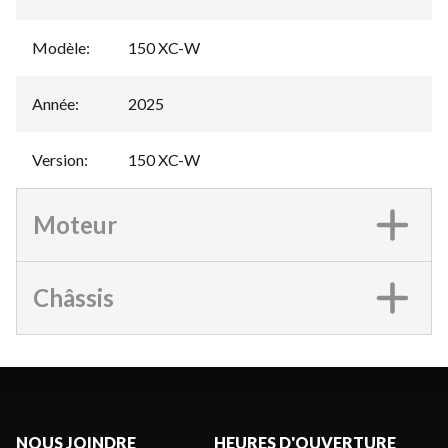
Modèle
:
150 XC-W
Année
:
2025
Version
:
150 XC-W
Moteur
Châssis
NOUS JOINDRE
HEURES D'OUVERTURE