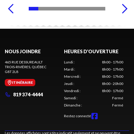
NOUS JOINDRE
HEURES D'OUVERTURE
465 RUE DESSUREAULT
Lundi
:
8h00 - 17h00
TROIS-RIVIÈRES
, QUÉBEC
Mardi
:
8h00 - 17h00
G8T 2L8
Mercredi
:
8h00 - 17h00
ITINÉRAIRE
Jeudi
:
8h00 - 20h00
Vendredi
:
8h00 - 17h00
819 374-4444
Samedi
:
Fermé
Dimanche
:
Fermé
Restez connecté
Les données affichées sont à titre indicatif seulement et ne peuvent être