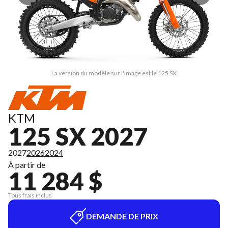
La version du modèle sur l'image est le 125 SX
KTM
125 SX 2027
2027
2026
2024
À partir de
11 284 $
Tous frais inclus
DEMANDE DE PRIX