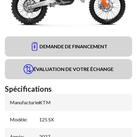
DEMANDE DE FINANCEMENT
ÉVALUATION DE VOTRE ÉCHANGE
Spécifications
Manufacturier
KTM
:
Modèle
:
125 SX
Année
:
2027