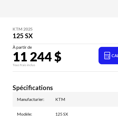
KTM 2025
125 SX
À partir de
11 244 $
CA
Tous frais inclus
Spécifications
Manufacturier
:
KTM
Modèle
:
125 SX