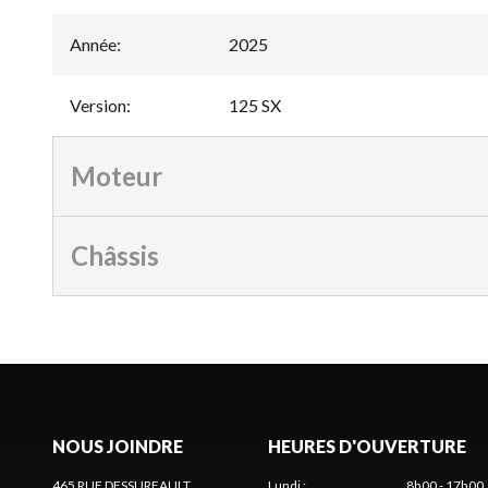
Année
:
2025
Version
:
125 SX
Moteur
Châssis
NOUS JOINDRE
HEURES D'OUVERTURE
465 RUE DESSUREAULT
Lundi
:
8h00 - 17h00