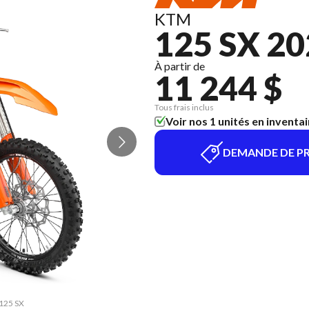
KTM
125 SX 2
À partir de
11 244 $
Tous frais inclus
Voir nos 1 unités en inventai
DEMANDE DE PR
 125 SX
La ver